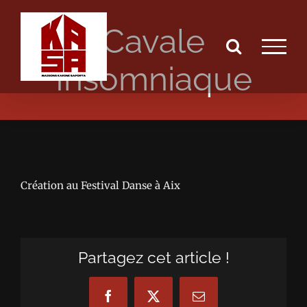
Passer
Cavale
au
contenu
Insomniaque
Création au Festival Danse à Aix
Partagez cet article !
Facebook
X
Email