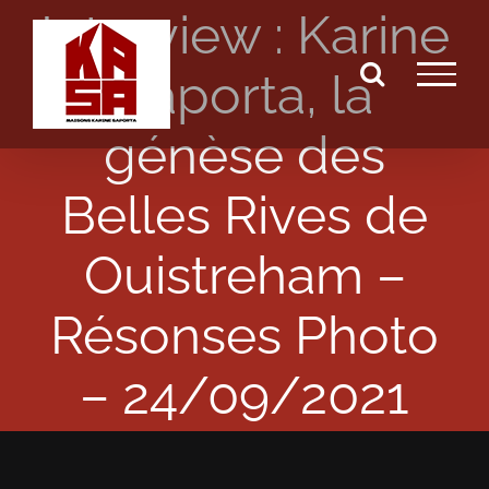
Interview : Karine
Passer
au
Saporta, la
contenu
génèse des
Belles Rives de
Ouistreham –
Résonses Photo
– 24/09/2021