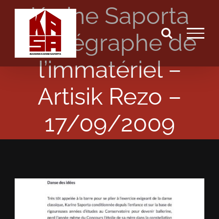
Karine Saporta
Passer
au
chorégraphe de
contenu
l’immatériel –
Artisik Rezo –
17/09/2009