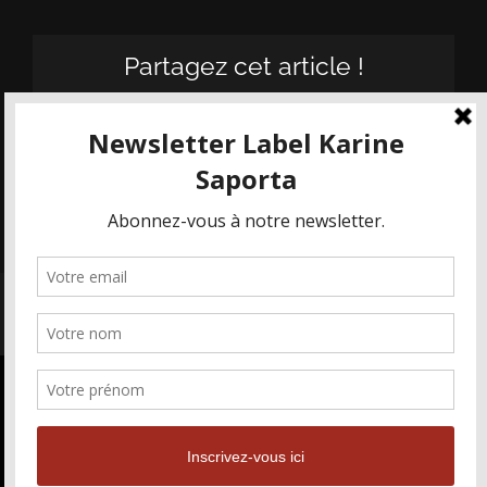
Partagez cet article !
Facebook
X
Email
© KASA - Les Maisons Karine Saporta 2019-2022 | Tous droits
réservés |
Mentions Légales
Nous utilisons des cookies pour vous
garantir la meilleure expérience sur
OK
notre site web. Si vous continuez à
Facebook
Facebook
X
utiliser ce site, nous supposerons que