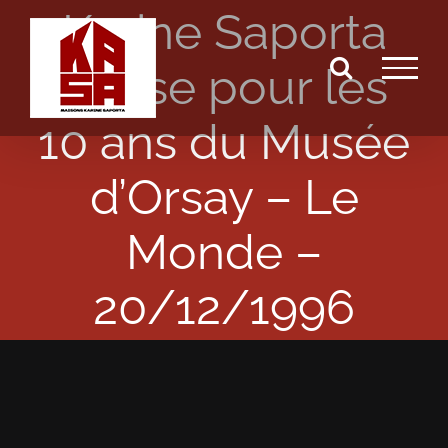
Karine Saporta
Passer
au
danse pour les
contenu
10 ans du Musée
d’Orsay – Le
Monde –
20/12/1996