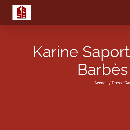
Passer
au
contenu
Karine Sapor
Barbès
Accueil
Presse Ka