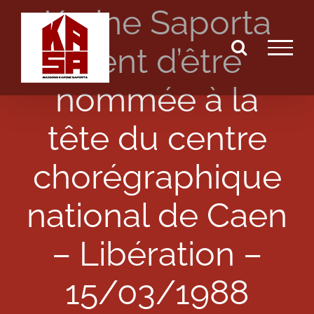
Karine Saporta
Passer
au
vient d’être
contenu
nommée à la
tête du centre
chorégraphique
national de Caen
– Libération –
15/03/1988