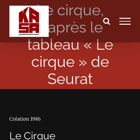
Le cirque,
Passer
au
d’après le
contenu
tableau « Le
cirque » de
Seurat
Création 1986
Le Cirque