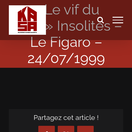
« Le vif du
Passer
au
sujet » Insolites –
contenu
Le Figaro –
24/07/1999
Partagez cet article !