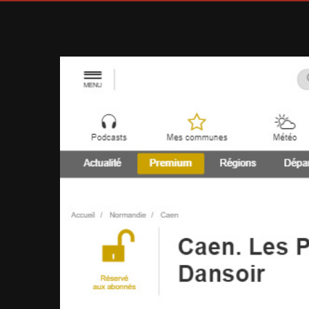
View
Larger
Image