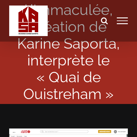
L’Immaculée,
Passer
au
création de
contenu
Karine Saporta,
interprète le
« Quai de
Ouistreham »
View