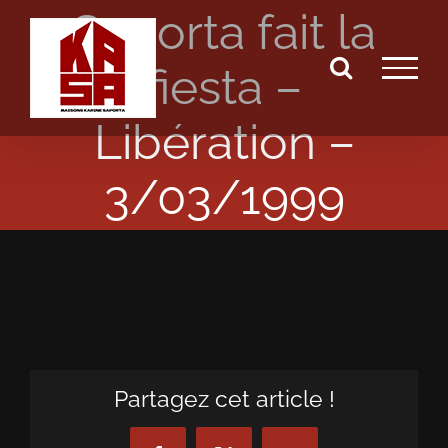
Saporta fait la
Passer
au
fiesta –
contenu
Libération –
3/03/1999
Partagez cet article !