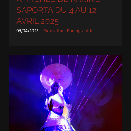
SAPORTA DU 4 AU 12
AVRIL 2025
05/04/2025
|
Exposition
,
Photographie
Dimanche 9 Mars 2025 – « LES PETITES PIÈCES CRÉOLES » – Présentation au Hangar 107, Rouen