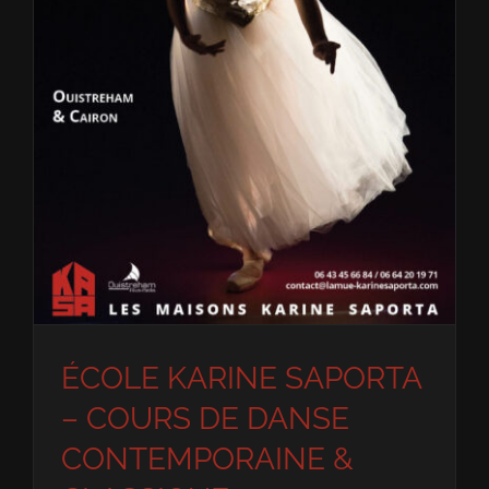
ÉCOLE KARINE SAPORTA – COURS DE DANSE CONTEMPORAINE & CLASSIQUE enfants/adolescents/adultes tous niveaux, SAISON 2024-25 – Ouistreham & Cairon
ÉCOLE KARINE SAPORTA
– COURS DE DANSE
CONTEMPORAINE &