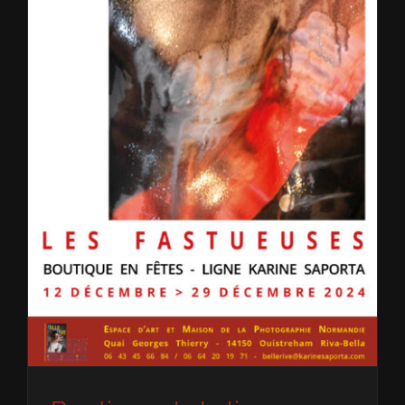
Boutique de la ligne Karine Saporta « Les fastueuses »