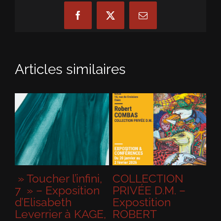
Facebook
X
Email
Articles similaires
» Toucher l’infini,
COLLECTION
«
»
7 » – Exposition
PRIVÉE D.M. –
D
d’Elisabeth
Expostition
M
E
Leverrier à KAGE,
ROBERT
C