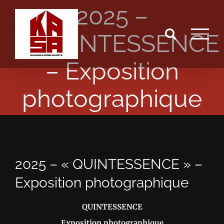
2025 –
Passer
au
« QUINTESSENCE
contenu
– Exposition
photographique
2025 – « QUINTESSENCE » –
Exposition photographique
QUINTESSENCE
Exposition photographique