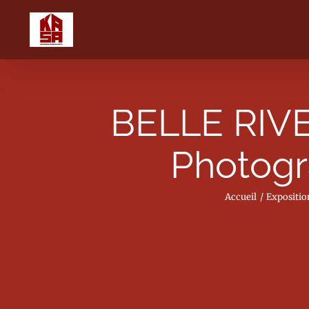
Passer
au
contenu
BELLE RIVE 
Photogr
Accueil
Expositio