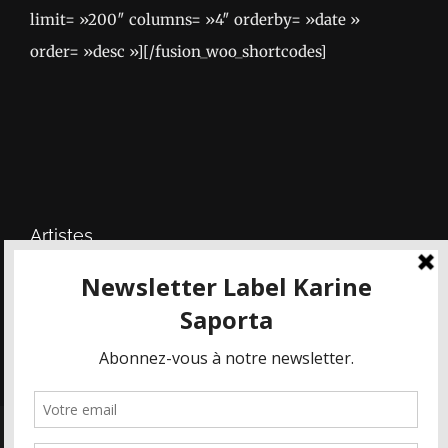
limit= »200″ columns= »4″ orderby= »date »
order= »desc »][/fusion_woo_shortcodes]
Artistes
Karine Saporta
– Découvrez son oeuvre
photographique, cliquez sur
le lien ici