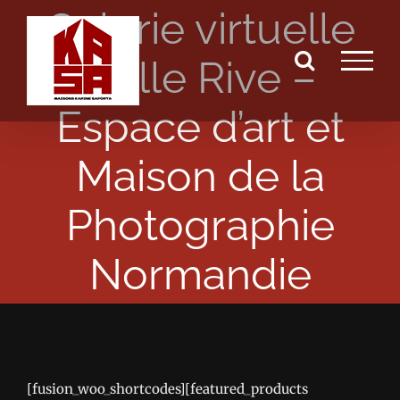
Galerie virtuelle
Passer
au
Belle Rive –
contenu
Espace d’art et
Maison de la
Photographie
Normandie
[fusion_woo_shortcodes][featured_products