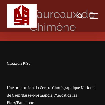
Passer
Les Taureaux de
au
contenu
Chimène
Création 1989
Une production du Centre Chorégraphique National
de Caen/Basse-Normandie, Mercat de les
Flors/Barcelone