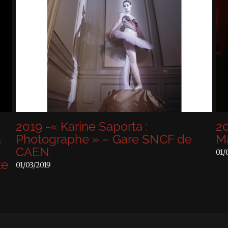
19 -« Karine Saporta :
2018 – 
otographe » – Gare SNCF de
Maison 
AEN
01/04/2018
3/2019