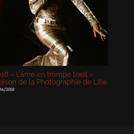
L’âme en trompe l’oeil –
2016 – La c
de la Photographie de Lille
Chaumont-sur
22/03/2016