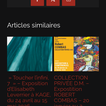
Facebook
X
Email
Articles similaires
 l’infini,
COLLECTION
« LES COUL
position
PRIVÉE D.M. –
DU MONDE »
eth
Expostition
Marianne
er à KAGE,
ROBERT
CATZARAS –
ril au 15
COMBAS – 20
Photographie