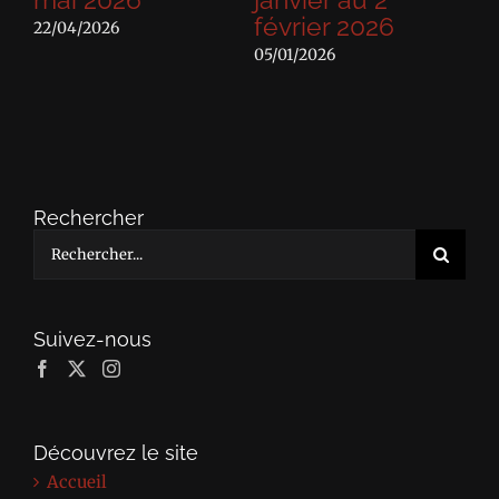
6
janvier au 2
du 30 octobr
février 2026
7 décembre
05/01/2026
22/10/2025
Rechercher
Rechercher:
Suivez-nous
Découvrez le site
Accueil