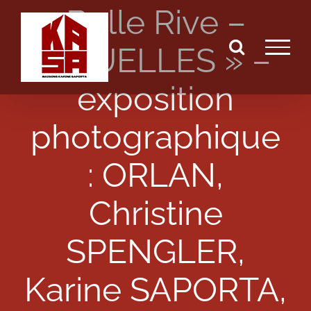
Belle Rive –
Passer
au
« DUELLES » –
contenu
exposition
photographique
: ORLAN,
Christine
SPENGLER,
Karine SAPORTA,