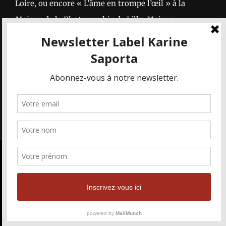
Loire, ou encore « L’âme en trompe l’œil » à la
Maison de la Photographie de Lille, Maison
Européenne de la Photographie-Paris, Festival
Transphotographiques et Gares et Connexions SNCF.
Karine Saporta met en scène l’ex-danseuse étoile de
l’Opéra de Paris Marie-Agnès Gillot sur sa série
« Rédemptions ». Gillot se fait ici l’interprète de
l’imaginaire saportien, dans une œuvre
photographique inspirée de l’univers de Frida Kahlo
Nous utilisons des cookies pour vous
et de l’esthétique traditionnelle mexicaine des «
garantir la meilleure expérience sur
Calaveras ». Telle une toile hybride, tendue entre la
OK
notre site web. Si vous continuez à
vie et la mort. Ainsi, d’un épisode à l’autre, se tisse un
utiliser ce site, nous supposerons que
miraculeux récit à travers lequel s’opère le passage
vous en êtes satisfait.
des rives de la décomposition à ceux de la vie