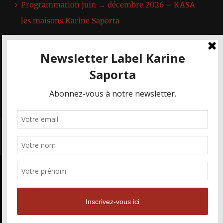
Programmation juin → décembre 2026 – KASA
les maisons Karine Saporta
Spectacle de l’Académie de Danse Karine Saporta
& extraits du répertoire de l’œuvre de Karine
Saporta
© KASA - Les Maisons Karine Saporta 2019-2022 | Tous droits
réservés |
Mentions Légales
Nous utilisons des cookies pour vous
garantir la meilleure expérience sur
OK
notre site web. Si vous continuez à
Facebook
Facebook
X
utiliser ce site, nous supposerons que